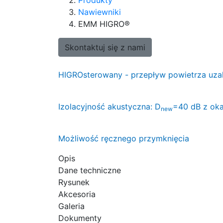
Nawiewniki
EMM HIGRO®
Skontaktuj się z nami
HIGROsterowany - przepływ powietrza uzal
Izolacyjność akustyczna: D
=40 dB z ok
new
Możliwość ręcznego przymknięcia
Opis
Dane techniczne
Rysunek
Akcesoria
Galeria
Dokumenty