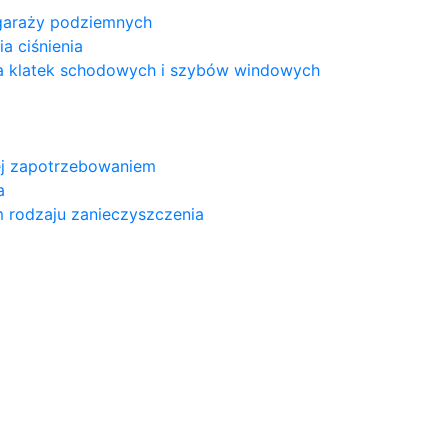
 garaży podziemnych
a ciśnienia
a klatek schodowych i szybów windowych
nej zapotrzebowaniem
a
m rodzaju zanieczyszczenia