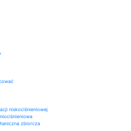
e
acować
cji niskociśnieniowej
niociśnieniowa
haniczna zbiorcza