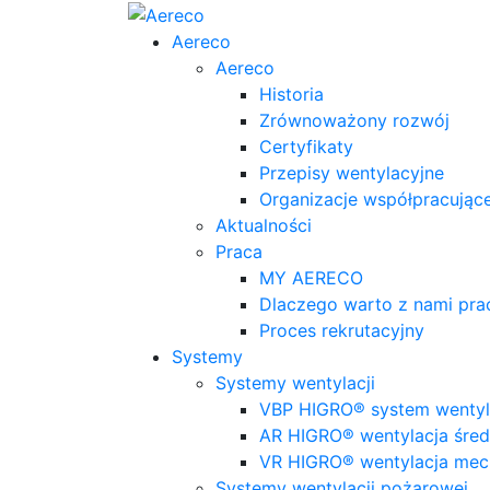
Aereco
Aereco
Historia
Zrównoważony rozwój
Certyfikaty
Przepisy wentylacyjne
Organizacje współpracując
Aktualności
Praca
MY AERECO
Dlaczego warto z nami pr
Proces rekrutacyjny
Systemy
Systemy wentylacji
VBP HIGRO® system wentyla
AR HIGRO® wentylacja śred
VR HIGRO® wentylacja mec
Systemy wentylacji pożarowej