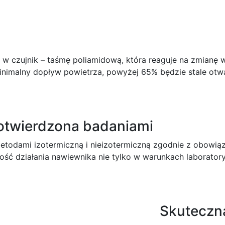
 czujnik – taśmę poliamidową, która reaguje na zmianę w
inimalny dopływ powietrza, powyżej 65% będzie stale ot
potwierdzona badaniami
todami izotermiczną i nieizotermiczną zgodnie z obowią
ość działania nawiewnika nie tylko w warunkach laborator
Skuteczn