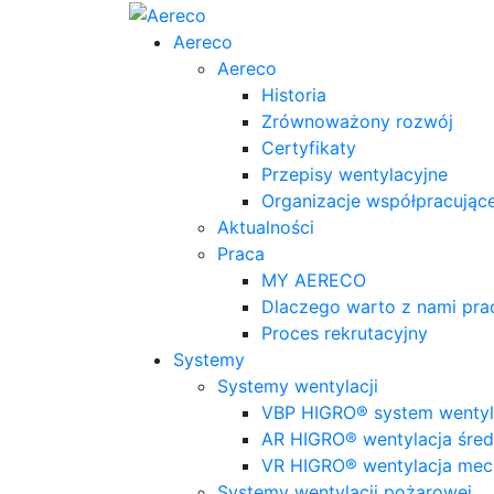
Aereco
Aereco
Historia
Zrównoważony rozwój
Certyfikaty
Przepisy wentylacyjne
Organizacje współpracując
Aktualności
Praca
MY AERECO
Dlaczego warto z nami pr
Proces rekrutacyjny
Systemy
Systemy wentylacji
VBP HIGRO® system wentyla
AR HIGRO® wentylacja śred
VR HIGRO® wentylacja mec
Systemy wentylacji pożarowej