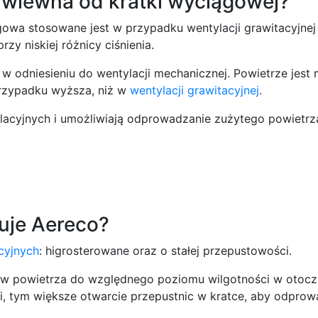
ywiewna od kratki wyciągowej?
ągowa stosowane jest w przypadku wentylacji grawitacyjnej
zy niskiej różnicy ciśnienia.
w odniesieniu do wentylacji mechanicznej. Powietrze jest
przypadku wyższa, niż w
wentylacji grawitacyjnej
.
cyjnych i umożliwiają odprowadzanie zużytego powietrza.
ruje Aereco?
cyjnych
: higrosterowane oraz o stałej przepustowości.
yw powietrza do względnego poziomu wilgotności w otocz
i, tym większe otwarcie przepustnic w kratce, aby odprow