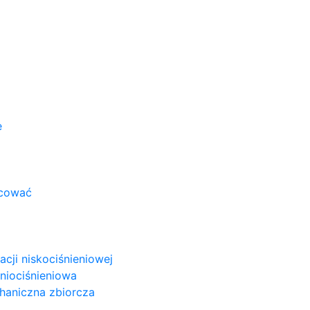
e
acować
cji niskociśnieniowej
niociśnieniowa
haniczna zbiorcza