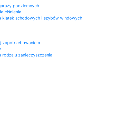
 garaży podziemnych
a ciśnienia
a klatek schodowych i szybów windowych
nej zapotrzebowaniem
a
m rodzaju zanieczyszczenia