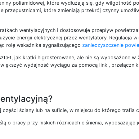
niny poliamidowej, które wydłużają się, gdy wilgotność pow
ruje przepustnicami, które zmieniają przekrój czynny umożl
kratkach wentylacyjnych i dostosowuje przepływ powietrz
 zużycie energii elektrycznej przez wentylatory. Regulacja
iąc rolę wskaźnika sygnalizującego
zanieczyszczenie powie
ztałt, jak kratki higrosterowane, ale nie są wyposażone w 
zwiększyć wydajność wyciągu za pomocą linki, przełącznika
wentylacyjną?
części ściany lub na suficie, w miejscu do którego trafia c
ą o pracy przy niskich różnicach ciśnienia, wyposażając j