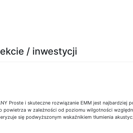
ekcie / inwestycji
oste i skuteczne rozwiązanie EMM jest najbardziej po
go powietrza w zależności od poziomu wilgotności względn
teryzuje się podwyższonym wskaźnikiem tłumienia akusty