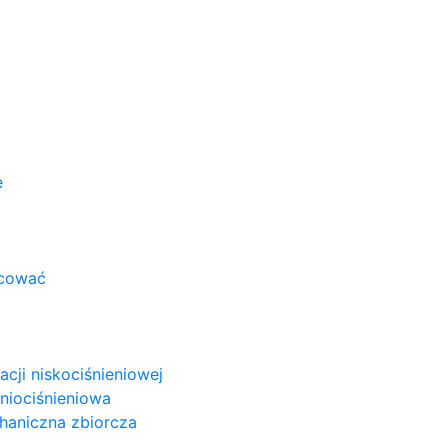
e
acować
cji niskociśnieniowej
niociśnieniowa
haniczna zbiorcza