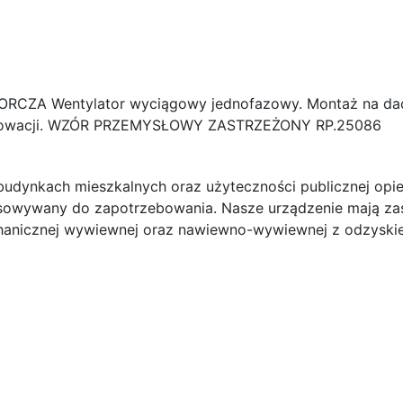
A Wentylator wyciągowy jednofazowy. Montaż na dach
enowacji. WZÓR PRZEMYSŁOWY ZASTRZEŻONY RP.25086
dynkach mieszkalnych oraz użyteczności publicznej opiera
osowywany do zapotrzebowania. Nasze urządzenie mają z
echanicznej wywiewnej oraz nawiewno-wywiewnej z odzyskie