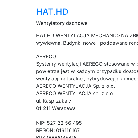
HAT.HD
Wentylatory dachowe
HAT.HD WENTYLACJA MECHANICZNA ZBIORCZ
wywiewna. Budynki nowe i poddawane r
AERECO
Systemy wentylacji AERECO stosowane w bu
powietrza jest w każdym przypadku dost
wentylacji naturalnej, hybrydowej jak i m
AERECO WENTYLACJA Sp. z o.o.
AERECO WENTYLACJA sp. z o.o.
ul. Kasprzaka 7
01-211 Warszawa
NIP: 527 22 56 495
REGON: 016116167
KRS 0000035416