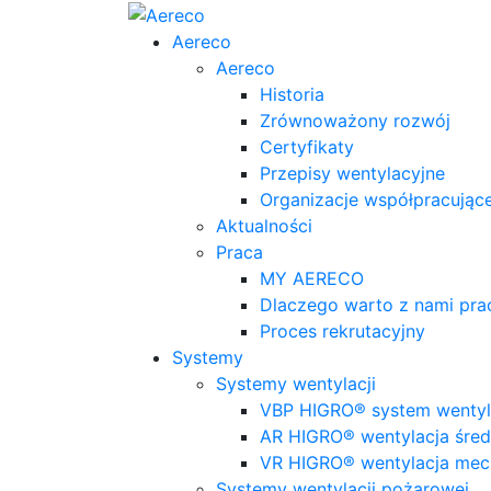
Aereco
Aereco
Historia
Zrównoważony rozwój
Certyfikaty
Przepisy wentylacyjne
Organizacje współpracując
Aktualności
Praca
MY AERECO
Dlaczego warto z nami pr
Proces rekrutacyjny
Systemy
Systemy wentylacji
VBP HIGRO® system wentyla
AR HIGRO® wentylacja śred
VR HIGRO® wentylacja mec
Systemy wentylacji pożarowej