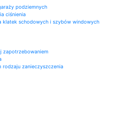
 garaży podziemnych
a ciśnienia
a klatek schodowych i szybów windowych
nej zapotrzebowaniem
a
m rodzaju zanieczyszczenia