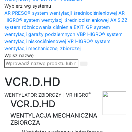
Wybierz wg systemu
AR PRESO® system wentylacji średniociśnieniowej
AR
HIGRO® system wentylacji średniociśnieniowej
AXIS.ZZ
system różnicowania ciśnienia
EXIT. GP system
wentylacji garaży podziemnych
VBP HIGRO® system
wentylacji niskociśnienowej
VR HIGRO® system
wentylacji mechanicznej zbiorczej
Wpisz nazwę
VCR.D.HD
®
WENTYLATOR ZBIORCZY | VR HIGRO
VCR.D.HD
WENTYLACJA MECHANICZNA
ZBIORCZA
Wentylator wyciągowy jednofazowy.