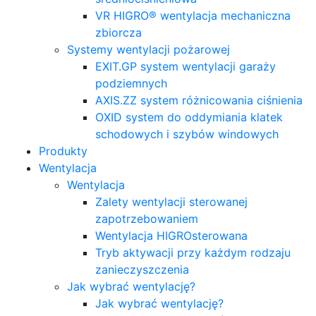
VR HIGRO® wentylacja mechaniczna
zbiorcza
Systemy wentylacji pożarowej
EXIT.GP system wentylacji garaży
podziemnych
AXIS.ZZ system różnicowania ciśnienia
OXID system do oddymiania klatek
schodowych i szybów windowych
Produkty
Wentylacja
Wentylacja
Zalety wentylacji sterowanej
zapotrzebowaniem
Wentylacja HIGROsterowana
Tryb aktywacji przy każdym rodzaju
zanieczyszczenia
Jak wybrać wentylację?
Jak wybrać wentylację?