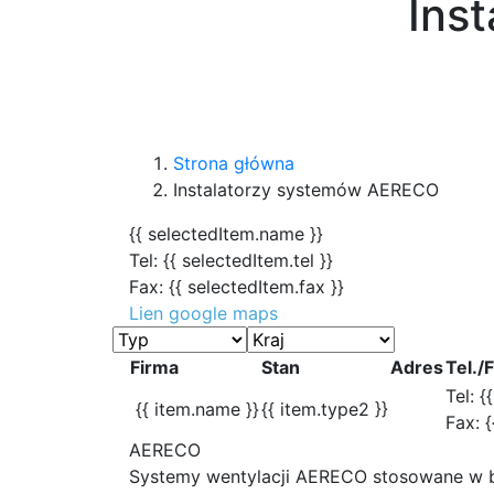
Ins
Strona główna
Instalatorzy systemów AERECO
{{ selectedItem.name }}
Tel: {{ selectedItem.tel }}
Fax: {{ selectedItem.fax }}
Lien google maps
Firma
Stan
Adres
Tel./
Tel: {
{{ item.name }}
{{ item.type2 }}
Fax: {
AERECO
Systemy wentylacji AERECO stosowane w bu