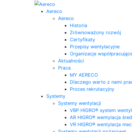
Aereco
Aereco
Historia
Zrównoważony rozwój
Certyfikaty
Przepisy wentylacyjne
Organizacje współpracując
Aktualności
Praca
MY AERECO
Dlaczego warto z nami pr
Proces rekrutacyjny
Systemy
Systemy wentylacji
VBP HIGRO® system wentyla
AR HIGRO® wentylacja śred
VR HIGRO® wentylacja mec
Systemy wentylacji pożarowej