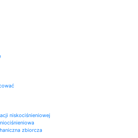
e
acować
cji niskociśnieniowej
niociśnieniowa
haniczna zbiorcza