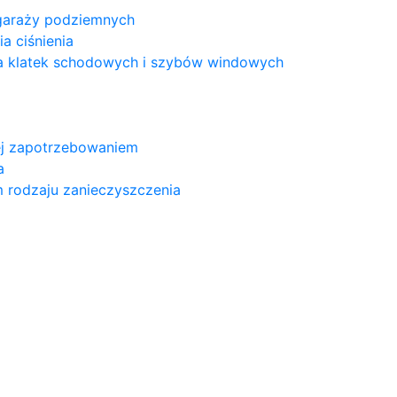
 garaży podziemnych
a ciśnienia
a klatek schodowych i szybów windowych
nej zapotrzebowaniem
a
m rodzaju zanieczyszczenia