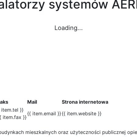
talatorzy systemów AE
Loading...
Faks
Mail
Strona internetowa
{ item.tel }}
{{ item.email }}
{{ item.website }}
{ item.fax }}
dynkach mieszkalnych oraz użyteczności publicznej opiera