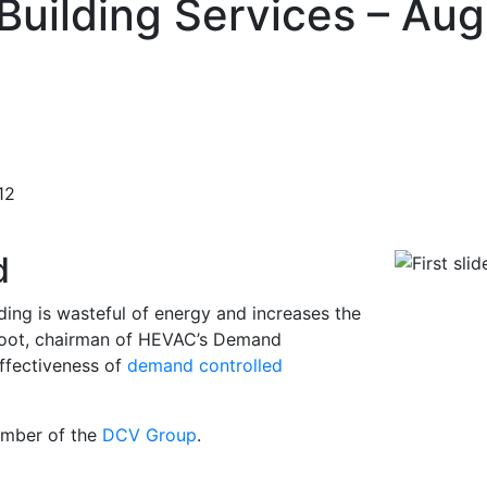
uilding Services – Au
12
d
lding is wasteful of energy and increases the
tfoot, chairman of HEVAC’s Demand
effectiveness of
demand controlled
ember of the
DCV Group
.