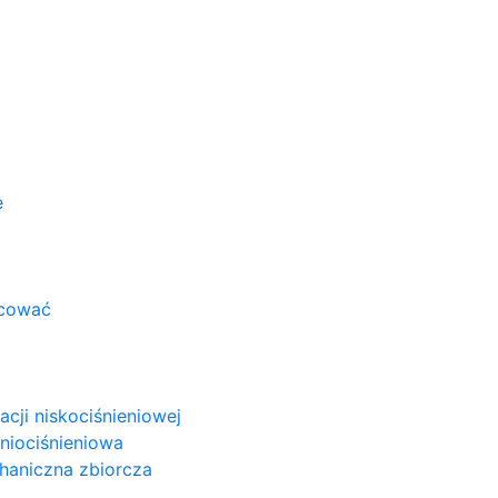
e
acować
cji niskociśnieniowej
niociśnieniowa
haniczna zbiorcza