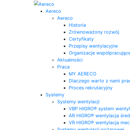
Aereco
Aereco
Historia
Zrównoważony rozwój
Certyfikaty
Przepisy wentylacyjne
Organizacje współpracując
Aktualności
Praca
MY AERECO
Dlaczego warto z nami pr
Proces rekrutacyjny
Systemy
Systemy wentylacji
VBP HIGRO® system wentyla
AR HIGRO® wentylacja śred
VR HIGRO® wentylacja mec
Systemy wentylacji pożarowej