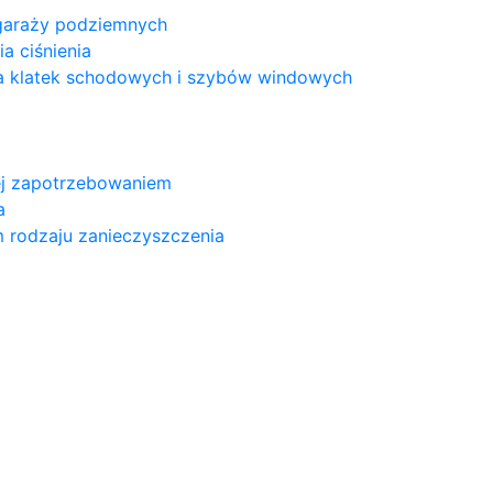
 garaży podziemnych
a ciśnienia
a klatek schodowych i szybów windowych
nej zapotrzebowaniem
a
m rodzaju zanieczyszczenia